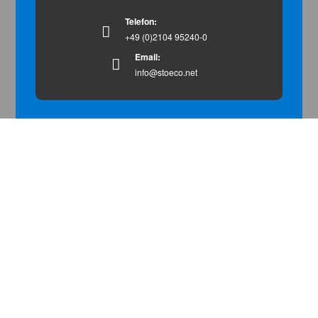
Telefon:
+49 (0)2104 95240-0
Email:
info@stoeco.net
StöCo - Ihr
strategischer Partner
für ...